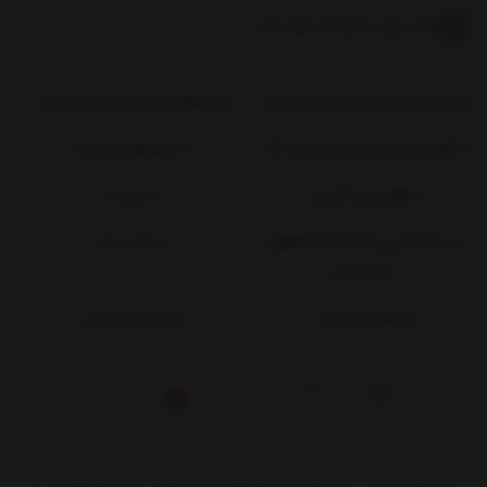
09100580174
|
09100580174
طرح حمایت ویژه از مصرف کنندگان
کاتالوگ محصولات و لیست قیمت
قوانین و شرایط ارسال و استرداد کالا
مجوزهای اخذ شده
عوامل مجاز فروش
درباره ما
سامانه تعیین اصالت کلیه کالاهای
تماس با ما
دندانپزشکی
شکایت مشتری
پیگیری سفارش