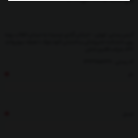
آدرس پستی: تهران - خیابان آزادی نرسیده به میدان انقلاب روبه
روی دانشکده دامپزشکی ساختمان کاوه بلوک c طبقه سوم واحد
134، شرکت اقلیم دانش
کد پستی : 1313655638
نام
ایمیل