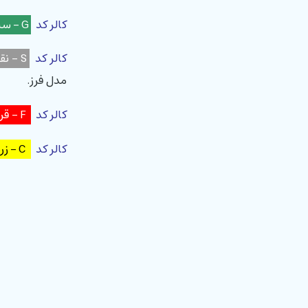
کالر کد
G - سبز - Coarse
کالر کد
S - نقره ای (بدون رنگ) - Standard
مدل فرز.
کالر کد
F - قرمز - Fine
کالر کد
C - زرد - Composite