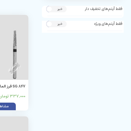
فقط آیتم‌های تخفیف دار
خیر
بله
فقط آیتم‌های ویژه
خیر
بله
تراش (super coarse)
337,000 تومان
مشاهد