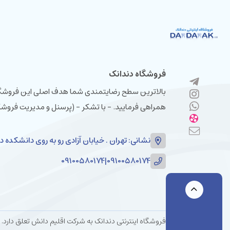
فروشگاه دندانک
بالاترین سطح رضایتمندی شما هدف اصلی این فروشگاه م
همراهی فرمایید. - با تشکر - (پرسنل و مدیریت فروشگ
نشانی: تهران . خیابان آزادی رو به روی دانشکده دامپزشکی سا
09100580174
|
09100580174
فروشگاه اینترنتی دندانک به شرکت اقلیم دانش تعلق دارد. شرکت اقلیم دانش با بیش از دو دهه س