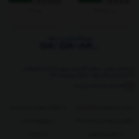
بول کوتاه 861
بول 860
نشانی: تهران . خیابان آزادی رو به روی دانشکده دامپزشکی
ساختمان کاوه بلوک c طبقه سوم واحد 134
09100580174
|
09100580174
طرح حمایت ویژه از مصرف کنندگان
کاتالوگ محصولات و لیست قیمت
قوانین و شرایط ارسال و استرداد کالا
مجوزهای اخذ شده
عوامل مجاز فروش
درباره ما