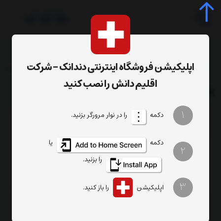
اپلیکیشن فروشگاه اینترنتی دندانک - شرکت
صفحه اصلی
فرزهای دندانپزشکی - دیاتسین سوئیس
فرزهای الماسه دیاتسین
ف
اقلیم دانش را نصب کنید
فرز الماسه بول
1
دکمه
را در نوار مرورگر بزنید.
دکمه
یا
2
را بزنید.
3
اپلیکیشن
را باز کنید.
بول خیلی بلند 864
فلیم 888