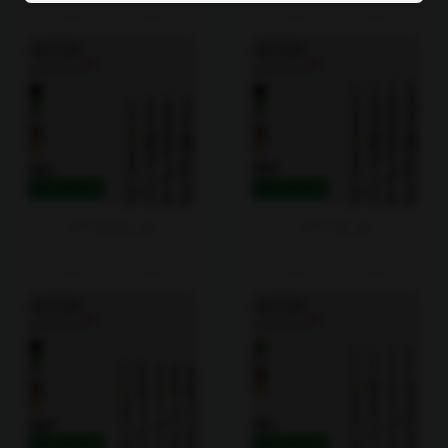
بول بلند 863
بول متوسط 862