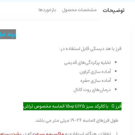
توضیحات
مشخصات محصول
بازخوردها
برند د
فرز با هد دیسکی قابل استفاده در:
تخلیه پرکردگی‌های قدیمی
آماده سازی کراون
آماده سازی حفره
درمان‌های روت کانال
فرز G با کالرکد سبز 125تا 150µ الماسه مخصوص تراش
طول فرزهای الماسه 24-19 میلی متر می باشد.
لطفا در هنگام استفاده به
ماکسیمم سرعت
که در
پشت بسته‌ه