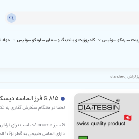
رینت سارمکو سوئیس
کامپوزیت و باندینگ و سمان سارمکو سوئیس
مواد 
G 815 فرز الماسه دیسکی سبز تراش (standard
لطفا در هنگام سفارش گذاری به نکا
G سبز coarse /مناسب برای تراش
دارای الماس طبیعی به قطر 106µ الماسه