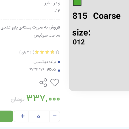
و در سایز
012
---------------------------
فروش به صورت بسته‌ی پنج عددی
ساخت سوئیس
(
از
2
رای
)
برند:
دیاتسین
کدکالا:
337,000
تومان