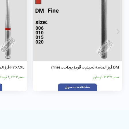
DM فرز الماسه لمینیت قرمز پرداخت (fine)
P368XL فرز الماسه آنگل قرمز پرداخت (fine)
337,000 تومان
1,222,000 تومان
مشاهده محصول