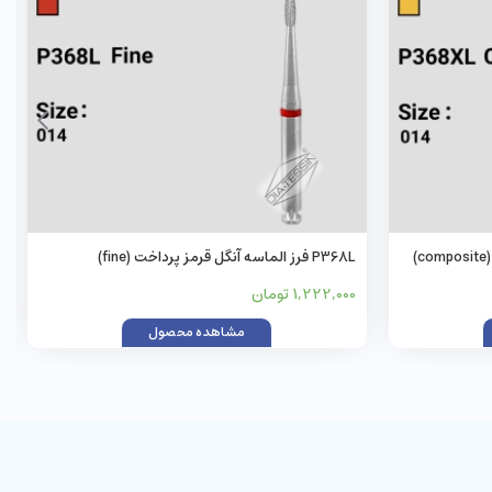
P368L فرز الماسه آنگل قرمز پرداخت (fine)
1,222,000 تومان
مشاهده محصول