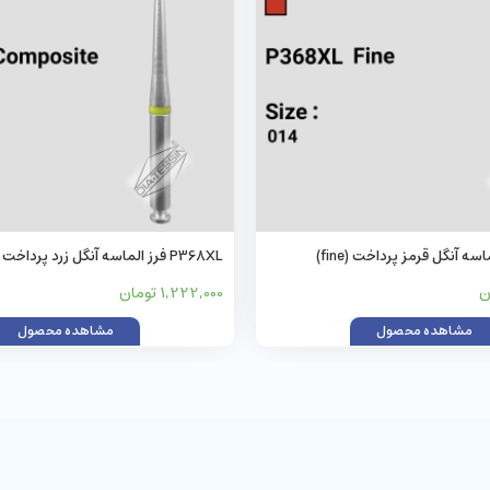
P368XL فرز الماسه آنگل زرد پرداخت (composite)
1,222,000 تومان
مشاهده محصول
مشاهده محصول