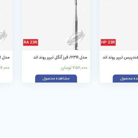
 فرز هندپیس تیپر روند اند
مدل 23R/ فرز آنگل تیپر روند اند
(کارباید)
(کاربای
456,000 تومان
456,000 ت
ه محصول
مشاهده محصول