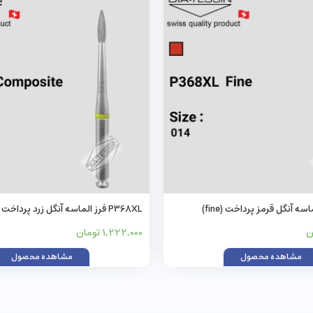
P368XL فرز الماسه آنگل زرد پرداخت (composite)
1,222,000 تومان
مشاهده محصول
مشاهده محصول