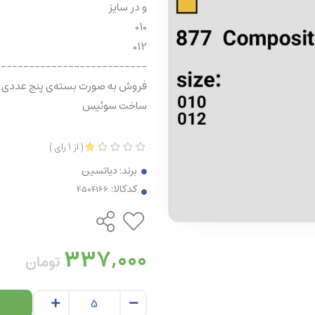
و در سایز
010
012
---------------------------
فروش به صورت بسته‌ی پنج عددی
ساخت سوئیس
(
از
1
رای
)
برند:
دیاتسین
کدکالا:
337,000
تومان