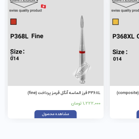
P368L فرز الماسه آنگل قرمز پرداخت (fine)
1,222,000 تومان
مشاهده محصول