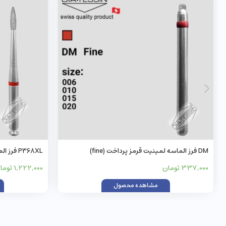
DM فرز الماسه لمینیت قرمز پرداخت (fine)
P368XL فرز الماسه آنگل قرمز پرداخت (fine)
337,000 تومان
1,222,000 تومان
مشاهده محصول