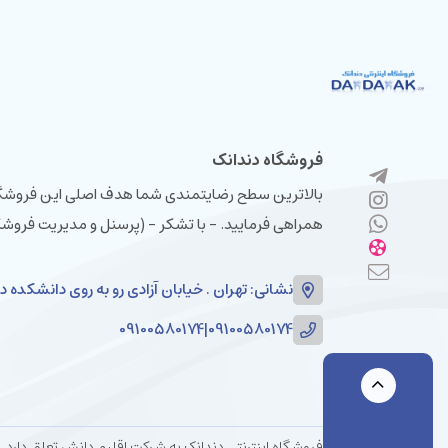
فروشگاه دندانک
بالاترین سطح رضایتمندی شما هدف اصلی این فروشگاه م
همراهی فرمایید. - با تشکر - (پرسنل و مدیریت فروشگ
نشانی: تهران . خیابان آزادی رو به روی دانشکده دامپزشکی سا
09100580174
|
09100580174
فروشگاه اینترنتی دندانک به شرکت اقلیم دانش تعلق دارد. شرکت اقلیم دانش با بیش از دو دهه س