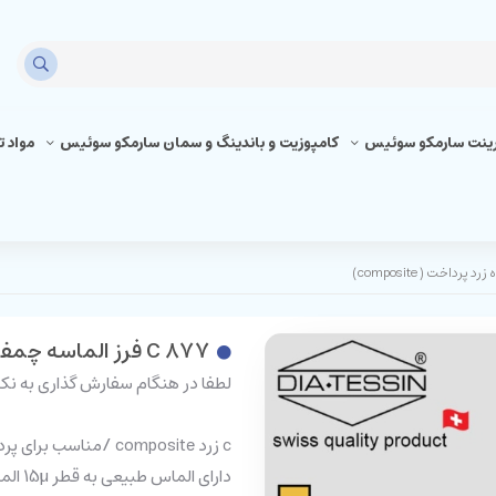
رینت سارمکو سوئیس
کامپوزیت و باندینگ و سمان سارمکو سوئیس
مواد 
C 877 فرز الماسه چمفر کوتاه زرد پرداخت ( composite)
لطفا در هنگام سفارش گذاری به نکا
c زرد composite /مناسب برای پرداخت
دارای الماس طبیعی به قطر 15µ الماسه